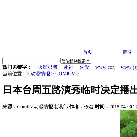
首页
情报
热门关键字：
火影忍者
死神
火影
www con
www ja
当前位置 :
|
>
动漫情报
>
COMICV
>
日本台周五路演秀临时决定播
来源：
ComicV动漫情报电讯部
作者：
秩名
时间：
2018-04-06
T