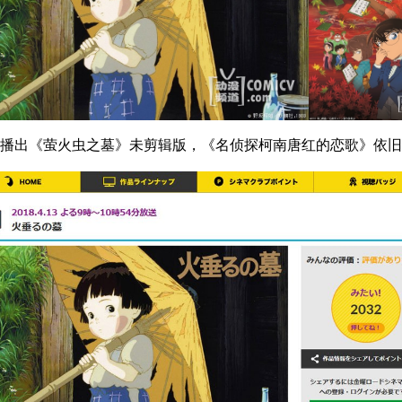
日播出《萤火虫之墓》未剪辑版，《名侦探柯南唐红的恋歌》依旧推