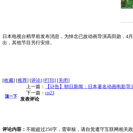
日本电视台稍早前发布消息，为悼念已故动画导演高田勋，4月
出，其他节目另行安排。
[
收藏
]
[
推荐
]
[
评论
]
[
打印
]
[
关闭
]
上一篇：
【讣告】朝日新闻：日本著名动画电影导
下一篇：
cp23
顶一下
发表评论
评论内容：
不能超过250字，需审核，请自觉遵守互联网相关