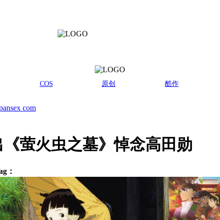
COS
原创
酷作
pansex com
出《萤火虫之墓》悼念高田勋
ag：